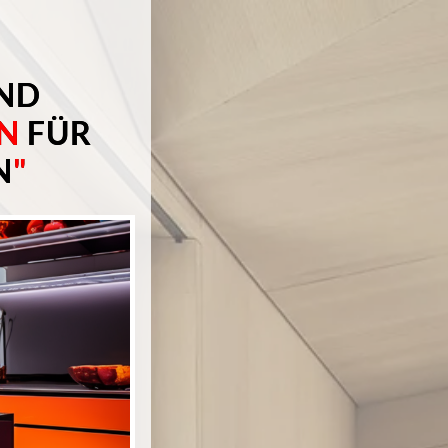
ND
N
FÜR
N
"