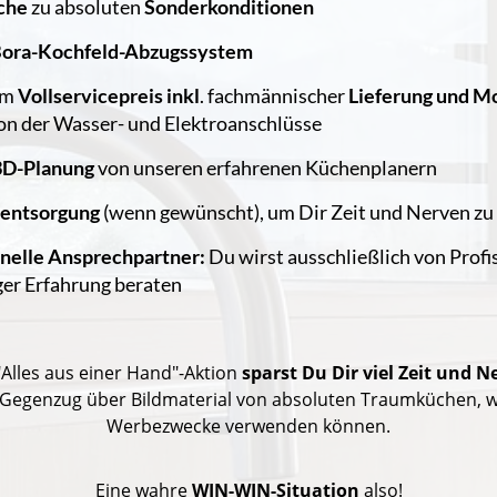
che
zu absoluten
Sonderkonditionen
Bora-Kochfeld-Abzugssystem
um
Vollservicepreis
inkl
. fachmännischer
Lieferung und M
ion der Wasser- und Elektroanschlüsse
3D-Planung
von unseren erfahrenen Küchenplanern
entsorgung
(wenn gewünscht), um Dir Zeit und Nerven zu
onelle Ansprechpartner:
Du wirst ausschließlich von Profi
ger Erfahrung beraten
"Alles aus einer Hand"-Aktion
sparst Du Dir viel Zeit und N
 Gegenzug über Bildmaterial von absoluten Traumküchen, we
Werbezwecke verwenden können.
Eine wahre
WIN-WIN-Situation
also!