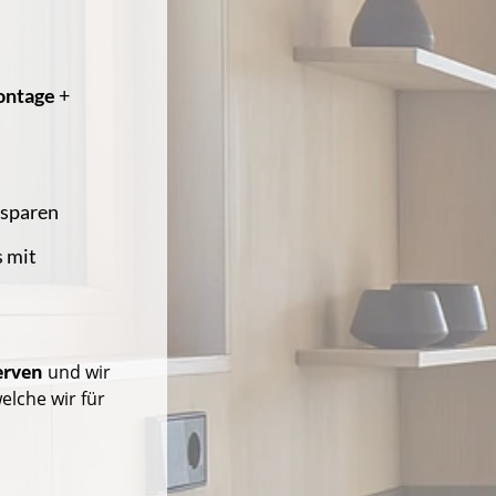
ontage
+
 sparen
s mit
erven
und wir
lche wir für