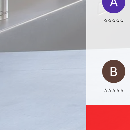
⭐️⭐️⭐️⭐️⭐️
⭐️⭐️⭐️⭐️⭐️