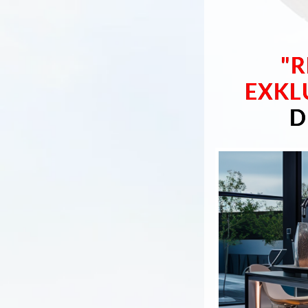
"
EXKL
D