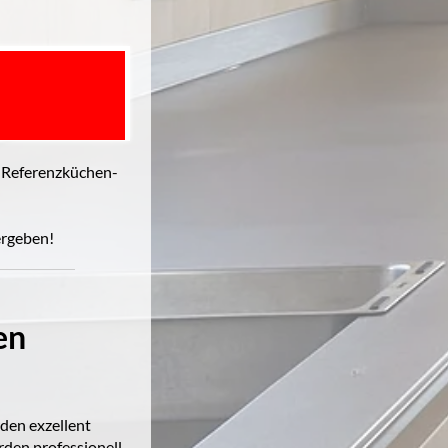
0 Referenzküchen-
ergeben!
en
den exzellent
den professionell