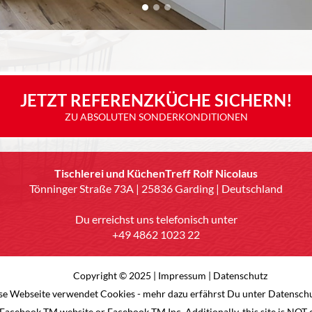
JETZT REFERENZKÜCHE SICHERN!
ZU ABSOLUTEN SONDERKONDITIONEN
Tischlerei und KüchenTreff Rolf Nicolaus
Tönninger Straße 73A | 25836 Garding | Deutschland
Du erreichst uns telefonisch unter
+49 4862 1023 22
Copyright © 2025 |
Impressum
|
Datenschutz
se Webseite verwendet Cookies - mehr dazu erfährst Du unter Datensch
the Facebook TM website or Facebook TM Inc. Additionally, this site is N