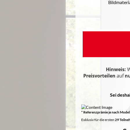
Bildmateri
Hinweis:
W
Preisvorteilen
auf
nu
Sei desha
* Referenzprämie je nach Modell
Exklusiv für die ersten
2
9 Teilne