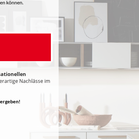
den können.
ationellen
rartige Nachlässe im
vergeben
!