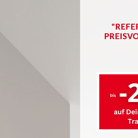
"REFE
PREISV