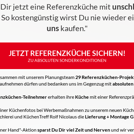
 Dir jetzt eine Referenzküche mit
unsch
! So kostengünstig wirst Du nie wieder e
uns
kaufen."
JETZT REFERENZKÜCHE SICHERN!
ZU ABSOLUTEN SONDERKONDITIONEN
zusammen mit unserem Planungsteam
2
9 Referenzküchen-Projek
aufnehmen dürfen und bedanken uns im Gegenzug mit
absoluten
enzküchen-Teilnehmer
erhalten ihre
Küche
mit einer Referenzpr
iner Küchenfotos bei Werbemaßnahmen zu unserem neuen Küche
schlerei und KüchenTreff Rolf Nicolaus die
Lieferung + Montage 
einer Hand"-Aktion
sparst Du Dir viel Zeit und Nerven
und wir ve