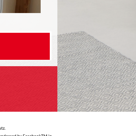
utz.
OT endorsed by FacebookTM in