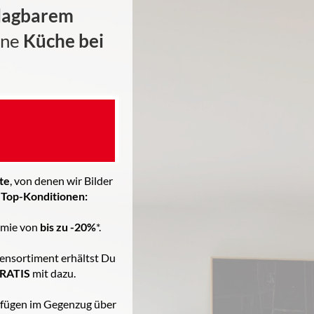
lagbarem
ine
Küche bei
te
, von denen wir Bilder
 Top-Konditionen:
ämie von
bis zu -20%
*.
nsortiment erhältst Du
GRATIS
mit dazu.
rfügen im Gegenzug über