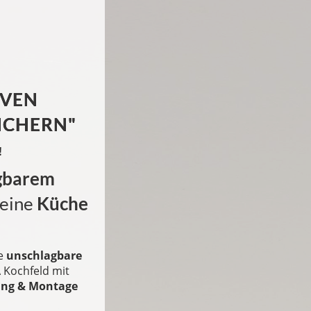
IVEN
ICHERN"
!
gbarem
 eine
Küche
ne
unschlagbare
A
Kochfeld mit
ung & Montage