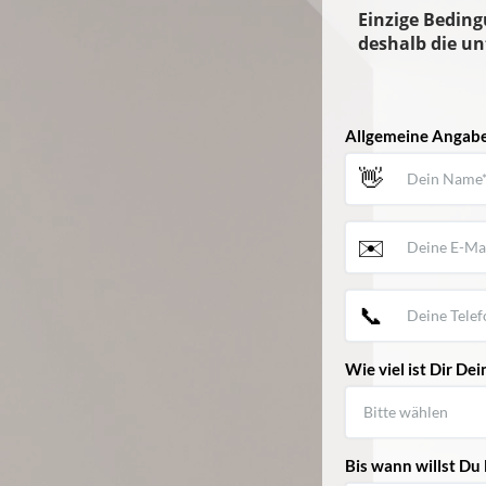
Einzige Beding
deshalb die u
Allgemeine Angab
👋
✉️
📞
Wie viel ist Dir D
Bis wann willst Du