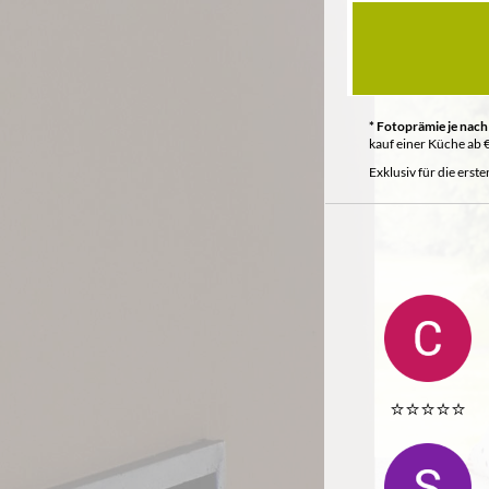
* Fotoprämie je nach
kauf einer Küche ab 
Exklusiv für die erst
⭐️⭐️⭐️⭐️⭐️