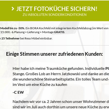
JETZT FOTOKÜCHE SICHERN!
ZU ABSOLUTEN SONDERKONDITIONEN
 Modell bis zu -50%.
Ein BORA Kochfeld mit integriertem Kochfeldabzug (im Wert von
€15.000,- & Planung + Lieferung + Montage
GRATIS
.
en
25 Teilnehmer
bei Reso Möbel einlösbar.
Einige Stimmen unserer zufriedenen Kunden:
Hier habe ich meine Traumküche gefunden. Individuelle
P
Stange. Großes Lob an Herrn Jatzkowski und danke an die 
die wunderschöne Steinarbeitsplatte. Ein tolles Team und
im Vest um eine Küche zu kaufen
-C EW
Nachdem wir vor ca. 2 Jahren schon unser Wohnzimmer do
sind wir im Juli auch dorthin um unsere neue Küche zu er