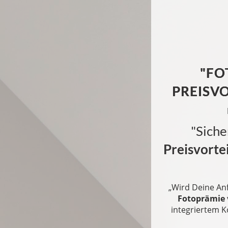
"FO
PREISV
"Siche
Preisvortei
„Wird Deine An
Fotoprämie
integriertem K