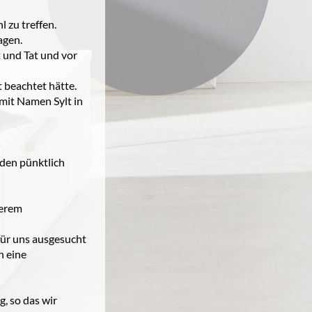
 zu treffen.
agen.
 und Tat und vor
t beachtet hätte.
mit Namen Sylt in
den pünktlich
serem
für uns ausgesucht
n eine
, so das wir