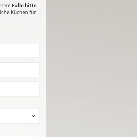
hten!
Fülle bitte
elche Küchen für