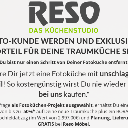
TO-KUNDE WERDEN UND EXKLUS
ORTEIL FÜR DEINE TRAUMKÜCHE S
Du bist nur einen Schritt von Deiner Fotoküche entfernt
re Dir jetzt eine Fotoküche mit
unschla
l
! So kostengünstig wirst Du nie wieder
bei uns
kaufen."
frage
als Fotoküchen-Projekt ausgewählt
, erhältst Du ei
von bis zu
-50%*
auf Deine neue Traumküche
plus ein
BOR
ochfeldabzug (im Wert von 2.997,00€) und
Planung,
Liefer
GRATIS
bei
Reso Möbel
.