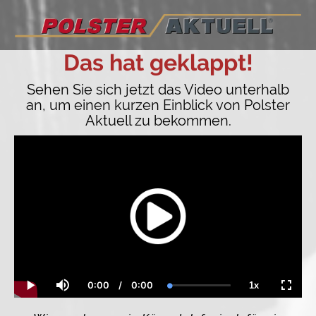
Das hat geklappt!
Sehen Sie sich jetzt das Video unterhalb
an, um einen kurzen Einblick von Polster
Aktuell zu bekommen.
0:00
/
0:00
1x
Current
Duration
Loaded
:
Play
Mute
Playback
Fullsc
Time
0.00%
Rate