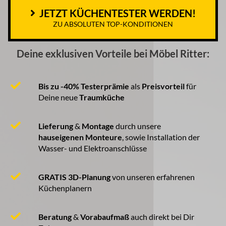
JETZT KÜCHENTESTER WERDEN!
ZU ABSOLUTEN TOP-KONDITIONEN
Deine exklusiven Vorteile bei Möbel Ritter:
Bis zu -40% Testerprämie
als
Preisvorteil
für
Deine neue
Traumküche
Lieferung
&
Montage
durch unsere
hauseigenen Monteure
, sowie Installation der
Wasser- und Elektroanschlüsse
GRATIS 3D-Planung
von unseren erfahrenen
Küchenplanern
Beratung
&
Vorabaufmaß
auch direkt bei Dir