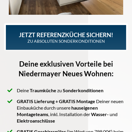
JETZT REFERENZKÜCHE SICHERN!
ZU ABSOLUTEN SONDERKONDITIONEN
Deine exklusiven Vorteile bei
Niedermayer Neues Wohnen:
Deine
Traumküche
zu
Sonderkonditionen
​GRATIS Lieferung + GRATIS Montage
Deiner neuen
Einbauküche durch unsere
hauseigenen
Montageteams
, inkl. Installation der
Wasser-
und
Elektroanschlüsse
GRATIS Geschirrspüler
(im Wert von 799,00€) beim