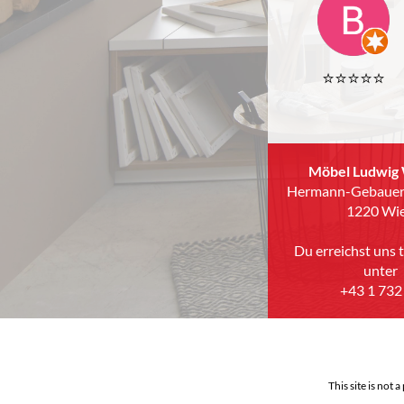
⭐️⭐️⭐️⭐️⭐️
Möbel Ludwig 
Hermann-Gebauer
1220 Wi
Du erreichst uns 
unter
+43 1 732
This site is not