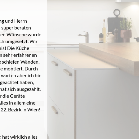
ng
und Herrn
 super beraten
laren Wünsche wurde
ch umgesetzt. Wir
nis! Die Küche
m sehr erfahrenen
e schiefen Wänden,
he montiert. Durch
 warten aber ich bin
 geachtet haben,
at sich ausgezahlt.
r die Geräte
les in allem eine
22. Bezirk in Wien!
hat wirklich alles