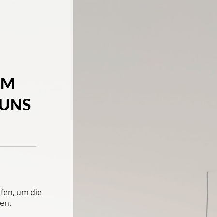
EM
 UNS
ufen, um die
hen.