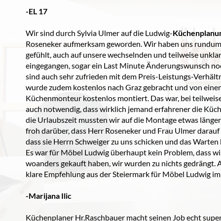
-EL 17
Wir sind durch Sylvia Ulmer auf die Ludwig-
Küchenplanu
Roseneker aufmerksam geworden. Wir haben uns rundum
gefühlt, auch auf unsere wechselnden und teilweise unk
eingegangen, sogar ein Last Minute Änderungswunsch no
sind auch sehr zufrieden mit dem Preis-Leistungs-Verhält
wurde zudem kostenlos nach Graz gebracht und von eine
Küchenmonteur kostenlos montiert. Das war, bei teilweis
auch notwendig, dass wirklich jemand erfahrener die Küc
die Urlaubszeit mussten wir auf die Montage etwas länger
froh darüber, dass Herr Roseneker und Frau Ulmer darauf
dass sie Herrn Schweiger zu uns schicken und das Warten h
Es war für Möbel Ludwig überhaupt kein Problem, dass wi
woanders gekauft haben, wir wurden zu nichts gedrängt. Al
klare Empfehlung aus der Steiermark für Möbel Ludwig im 
-Marijana Ilic
Küchenplaner Hr.Raschbauer macht seinen Job echt super, 