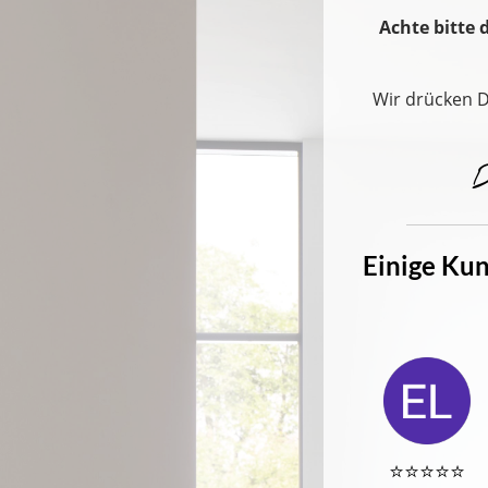
Achte bitte 
Wir drücken D
Einige Kun
⭐️⭐️⭐️⭐️⭐️