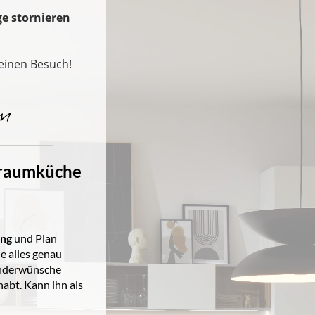
ge stornieren
Deinen Besuch!
m
 Traumküche
ng
und Plan
e alles genau
onderwünsche
abt. Kann ihn als