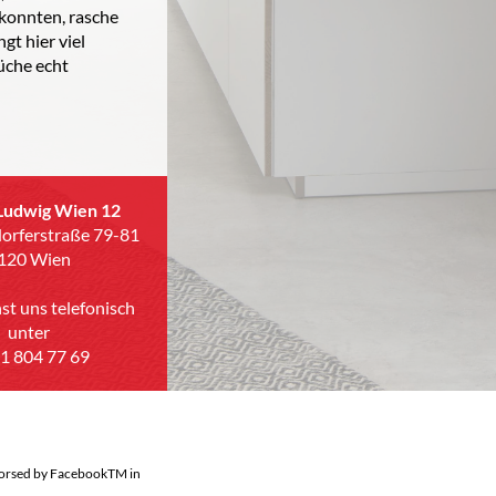
 konnten, rasche
gt hier viel
üche echt
Ludwig Wien 12
orferstraße 79-81
120 Wien
st uns telefonisch
unter
 1 804 77 69
endorsed by FacebookTM in