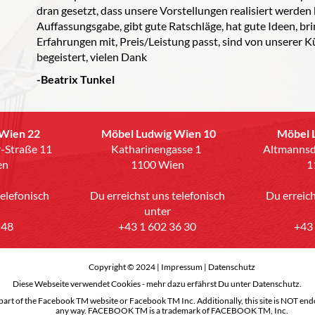
dran gesetzt, dass unsere Vorstellungen realisiert werden
Auffassungsgabe, gibt gute Ratschläge, hat gute Ideen, brin
Erfahrungen mit, Preis/Leistung passt, sind von unserer K
begeistert, vielen Dank
-Beatrix Tunkel
Wien 22
Möbel Ludwig Wien 10
Möbel 
-Straße 11
Katharinengasse 1
Altmannsd
en
1100 Wien
1
telefonisch
Du erreichst uns telefonisch
Du erreich
unter
 48
+43 1 602 36 30
+43
Copyright © 2024 |
Impressum
|
Datenschutz
Diese Webseite verwendet Cookies - mehr dazu erfährst Du unter Datenschutz.
 a part of the Facebook TM website or Facebook TM Inc. Additionally, this site is NOT 
any way. FACEBOOK TM is a trademark of FACEBOOK TM, Inc.