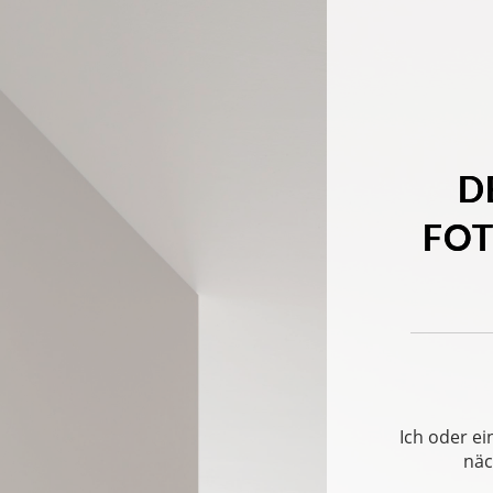
D
FOT
Ich oder ei
näc