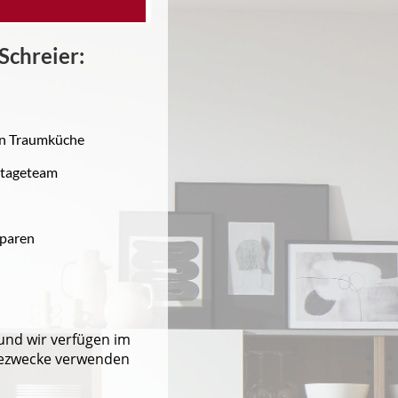
Schreier
:
en Traumküche
ntageteam
sparen
und wir verfügen im
bezwecke verwenden