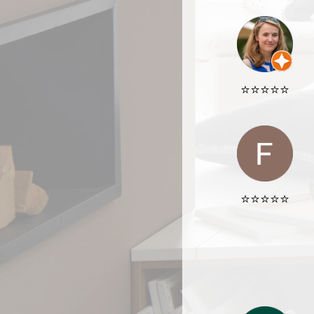
⭐️⭐️⭐️⭐️⭐️
⭐️⭐️⭐️⭐️⭐️