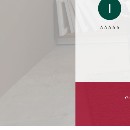
⭐️⭐️⭐️⭐️⭐️
Ge