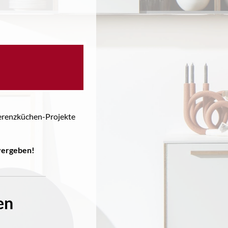
eferenzküchen-Projekte
 vergeben!
en