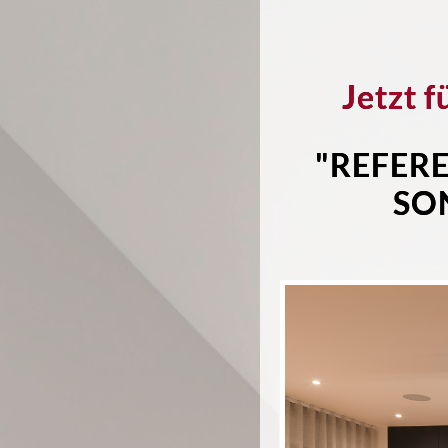
Jetzt 
"REFER
SO