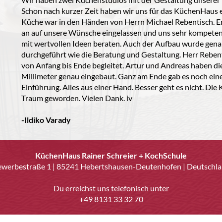
Schon nach kurzer Zeit haben wir uns für das KüchenHaus 
Küche war in den Händen von Herrn Michael Rebentisch. Er
an auf unsere Wünsche eingelassen und uns sehr kompeten
mit wertvollen Ideen beraten. Auch der Aufbau wurde gen
durchgeführt wie die Beratung und Gestaltung. Herr Rebent
von Anfang bis Ende begleitet. Artur und Andreas haben di
Millimeter genau eingebaut. Ganz am Ende gab es noch ei
Einführung. Alles aus einer Hand. Besser geht es nicht. Die K
Traum geworden. Vielen Dank. iv
-Ildiko Varady
KüchenHaus Rainer Schreier + KochSchule
werbestraße 1 | 85241 Hebertshausen-Deutenhofen | Deutschl
Du erreichst uns telefonisch unter
+49 8131 33 32 70