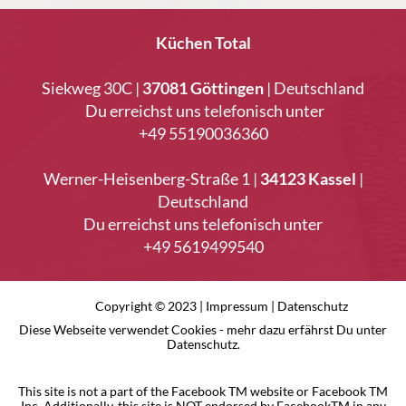
Küchen Total
Siekweg 30C |
37081 Göttingen
| Deutschland
Du erreichst uns telefonisch unter
+49 55190036360
Werner-Heisenberg-Straße 1 |
34123 Kassel
|
Deutschland
Du erreichst uns telefonisch unter
+49 5619499540
Copyright © 2023 |
Impressum
|
Datenschutz
Diese Webseite verwendet Cookies - mehr dazu erfährst Du unter
Datenschutz.
This site is not a part of the Facebook TM website or Facebook TM
Inc. Additionally, this site is NOT endorsed by FacebookTM in any