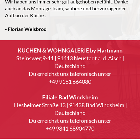
Wir haben uns immer sehr gut aufgehoben gefühlt. Danke
auch an das Montage Team, saubere und hervorragender
Aufbau der Küche .
- Florian Weisbrod
KÜCHEN & WOHNGALERIE by Hartmann
Steinsweg 9-11 | 91413 Neustadt a. d. Aisch |
Deutschland
Du erreichst uns telefonisch unter
+49 9161 664080
Filiale Bad Windsheim
Illesheimer Straße 13 | 91438 Bad Windsheim |
Deutschland
Du erreichst uns telefonisch unter
+49 9841 68904770