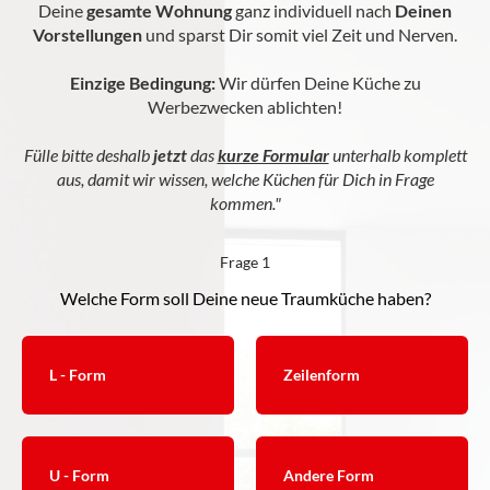
Deine
gesamte
Wohnung
ganz individuell nach
Deinen
Vorstellungen
und sparst Dir somit viel Zeit und Nerven.
Einzige
Bedingung:
Wir dürfen Deine Küche zu
Werbezwecken ablichten!
Fülle bitte deshalb
jetzt
das
kurze Formular
unterhalb komplett
aus, damit wir wissen, welche Küchen für Dich in Frage
kommen."
Frage 1
Welche Form soll Deine neue Traumküche haben?
L - Form
Zeilenform
U - Form
Andere Form