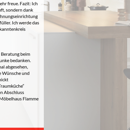
r freue. Fazit: Ich
uft, sondern dank
ohnungseinrichtung
üller. Ich werde das
kanntenkreis
e Beratung beim
runke bedanken.
mal abgesehen,
ere Wünsche und
hickt
„Traumküche“
ven Abschluss
ann Möbelhaus Flamme