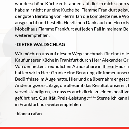
wunderschöne Küche entstanden, auf die ich mich schon seh
habe mir nicht nur eine Küche bei Flamme Frankfurt geka
der guten Beratung von Herrn Tan die komplette neue W
ausgesucht und bestellt. Herzlichen Dank auch an Herrn M
Möbelhaus Flamme Frankfurt auf jeden Fall in meinem Be
weiterempfehlen.
-DIETER WALDSCHLAG
Wir möchten uns auf diesem Wege nochmals für eine toll
Kauf unserer Küche in Frankfurt durch Herr Alexander G
Von der netten, freundlichen Atmosphäre in Ihrem Haus 
hatten wir in Herr Grunke eine Beratung, die immer uns
Bedürfnisse im Auge hatte. Hier und da übernahm er gesc
Änderungsvorschläge, die allesamt das Resultat unserer 
vervollständigten, so dass es auch direkt zu einem positi
geführt hat. Qualität, Preis-Leistung ,***** Sterne Ich k
in Frankfurt nur weiterempfehlen
-bianca rafan