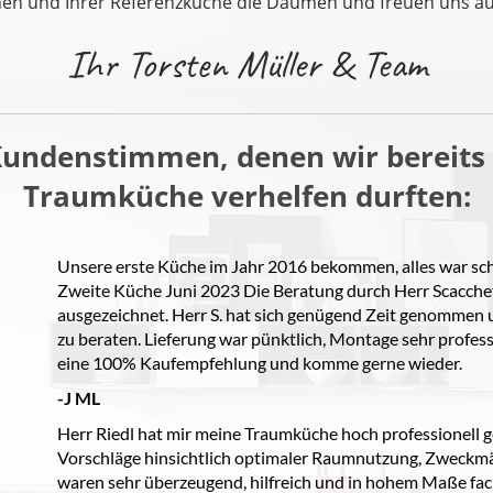
nen und Ihrer Referenzküche die Daumen und freuen uns au
Ihr Torsten Müller & Team
Kundenstimmen, denen wir bereits 
Traumküche verhelfen durften:
Unsere erste Küche im Jahr 2016 bekommen, alles war schn
Zweite Küche Juni 2023 Die Beratung durch Herr Scacche
ausgezeichnet. Herr S. hat sich genügend Zeit genommen
zu beraten. Lieferung war pünktlich, Montage sehr profess
eine 100% Kaufempfehlung und komme gerne wieder.
-J ML
Herr Riedl hat mir meine Traumküche hoch professionell g
Vorschläge hinsichtlich optimaler Raumnutzung, Zweckm
waren sehr überzeugend, hilfreich und in hohem Maße fach