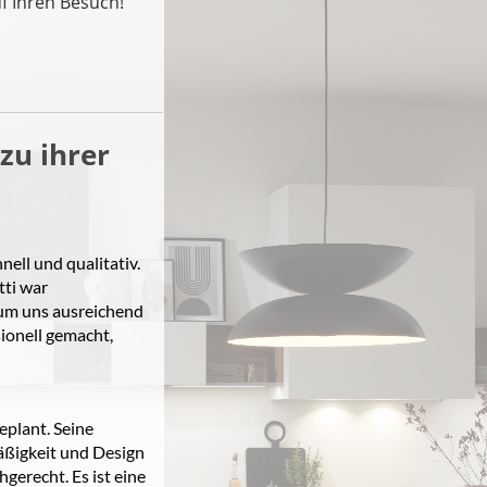
f Ihren Besuch!
zu ihrer
ell und qualitativ.
tti war
 um uns ausreichend
ionell gemacht,
eplant. Seine
äßigkeit und Design
gerecht. Es ist eine