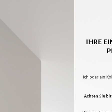
IHRE E
P
Ich oder ein Ko
Achten Sie bi