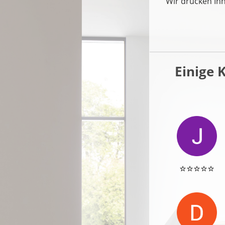
Wir drücken Ih
Einige 
⭐️⭐️⭐️⭐️⭐️