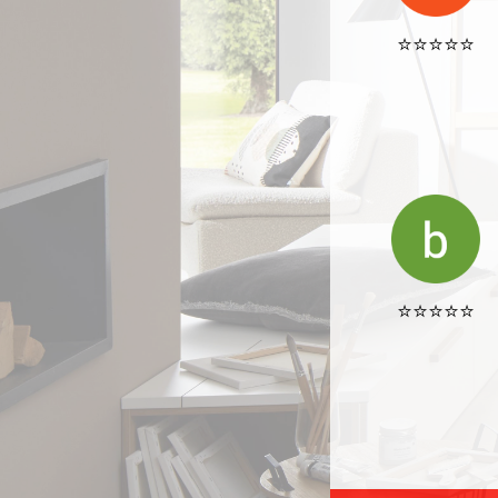
⭐️⭐️⭐️⭐️⭐️
⭐️⭐️⭐️⭐️⭐️