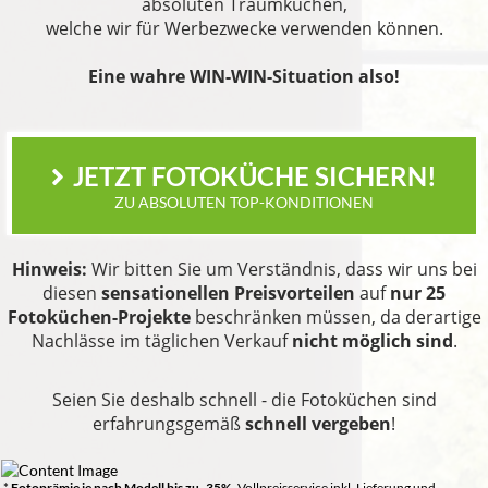
absoluten Traumküchen,
welche wir für Werbezwecke verwenden können.
Eine wahre WIN-WIN-Situation also!
JETZT FOTOKÜCHE SICHERN!
ZU ABSOLUTEN TOP-KONDITIONEN
Hinweis:
Wir bitten Sie um Verständnis, dass wir uns bei
diesen
sensationellen Preisvorteilen
auf
nur 25
Fotoküchen-Projekte
beschränken müssen, da derartige
Nachlässe im täglichen Verkauf
nicht möglich sind
.
Seien Sie deshalb schnell - die Fotoküchen sind
erfahrungsgemäß
schnell vergeben
!
*
Fotoprämie
je nach Modell bis zu -35%
. Vollpreisservice inkl. Lieferung und