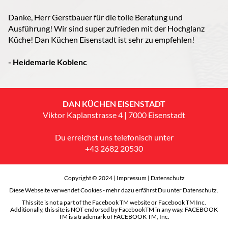
Danke, Herr Gerstbauer für die tolle Beratung und
Ausführung! Wir sind super zufrieden mit der Hochglanz
Küche! Dan Küchen Eisenstadt ist sehr zu empfehlen!
- Heidemarie Koblenc
DAN KÜCHEN EISENSTADT
Viktor Kaplanstrasse 4 | 7000 Eisenstadt
Du erreichst uns telefonisch unter
+43 2682 20530
Copyright © 2024 |
Impressum
|
Datenschutz
Diese Webseite verwendet Cookies - mehr dazu erfährst Du unter Datenschutz.
This site is not a part of the Facebook TM website or Facebook TM Inc.
Additionally, this site is NOT endorsed by FacebookTM in any way. FACEBOOK
TM is a trademark of FACEBOOK TM, Inc.