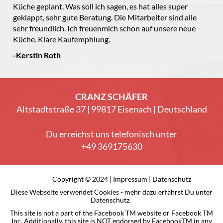
Küche geplant. Was soll ich sagen, es hat alles super
geklappt, sehr gute Beratung. Die Mitarbeiter sind alle
sehr freundlich. Ich freuenmich schon auf unsere neue
Küche. Klare Kaufemphlung.
-Kerstin Roth
CRANZ SCHÄFER
Altstadtstraße 37 | 99817 Eisenach | Deutschland
Du erreichst uns telefonisch unter
+49 369175630
Copyright © 2024 |
Impressum
|
Datenschutz
Diese Webseite verwendet Cookies - mehr dazu erfährst Du unter
Datenschutz.
This site is not a part of the Facebook TM website or Facebook TM
Inc. Additionally, this site is NOT endorsed by FacebookTM in any