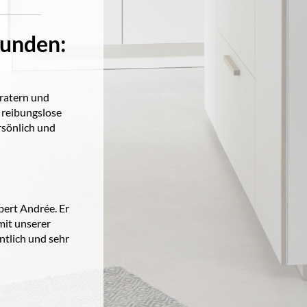
Kunden:
eratern und
 reibungslose
rsönlich und
bert Andrée. Er
mit unserer
tlich und sehr