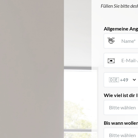
Füllen Sie bitte des
Allgemeine An
👋
✉️
Wie viel ist di
Bis wann wolle