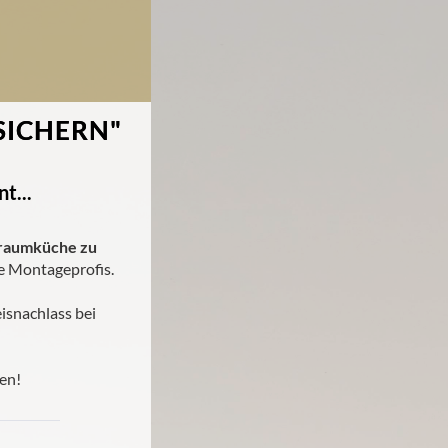
SICHERN
"
t...
raumküche zu
e Montageprofis.
isnachlass bei
en!