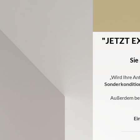
"JETZT 
Sie
„Wird Ihre An
Sonderkonditio
Außerdem beko
Ei