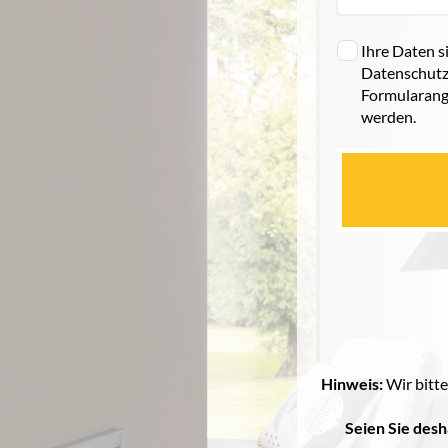
Ihre Daten s
Datenschutz
Formularang
werden.
Hinweis:
Wir bitt
Seien Sie desh