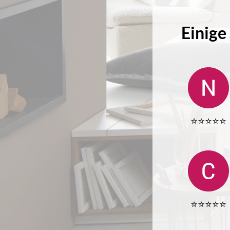
Einige
⭐️⭐️⭐️⭐️⭐️
⭐️⭐️⭐️⭐️⭐️