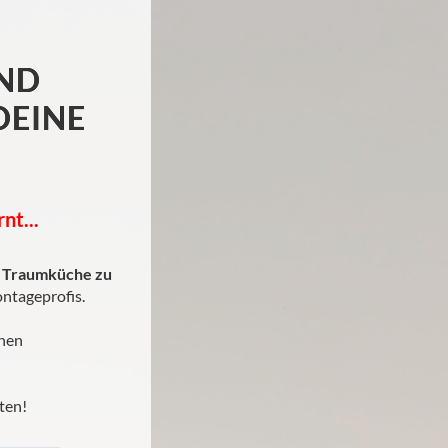
ND
DEINE
nt...
 Traumküche zu
ntageprofis.
nen
ten!