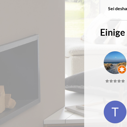
Sei desha
Einige
⭐️⭐️⭐️⭐️⭐️