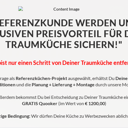
REFERENZKUNDE WERDEN U
USIVEN PREISVORTEIL FÜR 
TRAUMKÜCHE SICHERN!"
ist nur einen Schritt von Deiner Traumküche entfer
rage als
Referenzküchen-Projekt
ausgewählt, erhältst Du
Deine
itionen
und die
Planung + Lieferung + Montage
durch unsere Mo
ßerdem bekommst Du bei Entscheidung zu Deiner Traumküche ei
GRATIS
Quooker
(im Wert von
€ 1200,00
)
zige Bedingung:
Wir dürfen Deine Küche zu Werbezwecken ablich