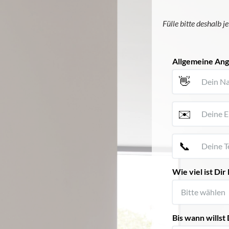
Fülle bitte deshalb j
Allgemeine An
👋
✉️
📞
Wie viel ist Di
Bis wann wills