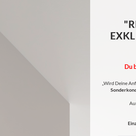
"
EXKL
Du b
„Wird Deine Anf
Sonderkond
Au
Ein