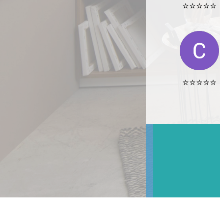
⭐️⭐️⭐️⭐️⭐️
⭐️⭐️⭐️⭐️⭐️